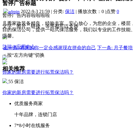
暂停广告标题
2022-9-3 21:59
|
分类:
保洁
|
播放次数：0
|
点赞
0
admin
暂停广告内容啦啦啦啦
凡秀家政装备精良，经验丰富，安心放心，为您的企业，楼层
文字、图片、链接，等等都可以支持
目的保洁公司，提供一站式保洁服务，我们以专业的工作技能
温馨。
柒瑞@应用中心
上一条: 将来的你一定会感谢现在拼命的自己
下一条: 月子餐
< 按“左方向键”切换
相关推荐
你家的新房需要进行拓荒保洁吗？
55
保洁
你家的新房需要进行拓荒保洁吗？
优质服务商家
十年品牌，连锁门店
7*8小时在线服务